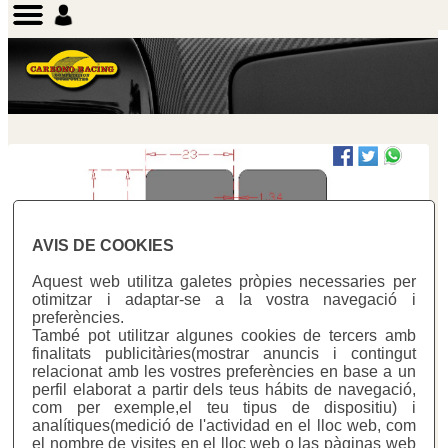
AVIS DE COOKIES
Aquest web utilitza galetes pròpies necessaries per
otimitzar i adaptar-se a la vostra navegació i
preferències.
També pot utilitzar algunes cookies de tercers amb
Previous
Next
finalitats publicitàries(mostrar anuncis i contingut
relacionat amb les vostres preferències en base a un
perfil elaborat a partir dels teus hábits de navegació,
com per exemple,el teu tipus de dispositiu) i
analítiques(medició de l'actividad en el lloc web, com
el nombre de visites en el lloc web o las pàginas web