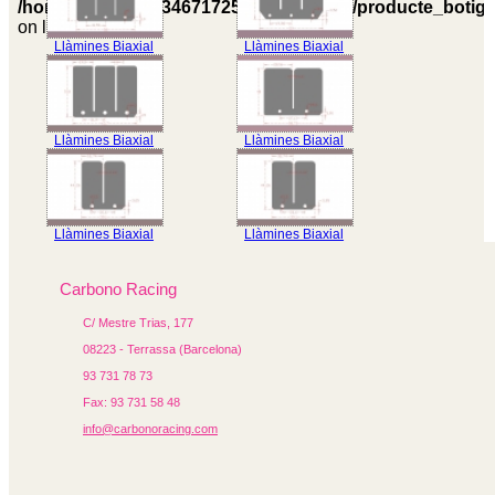
/homepages/0/d334671725/htdocs/web3/producte_botig
on line
605
Llàmines Biaxial
Llàmines Biaxial
Llàmines Biaxial
Llàmines Biaxial
Llàmines Biaxial
Llàmines Biaxial
Carbono Racing
C/ Mestre Trias, 177
08223 - Terrassa (Barcelona)
93 731 78 73
Fax: 93 731 58 48
info@carbonoracing.com