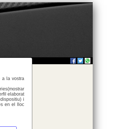
 a la vostra
.php
ries(mostrar
rfil elaborat
ispositiu) i
s en el lloc
.php