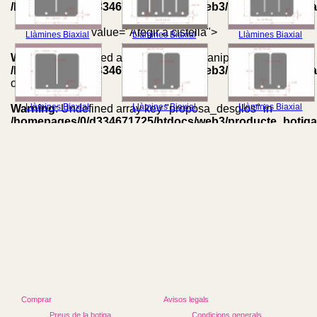
/homepages/0/d334671725/htdocs/web3/producte_botiga
on line
583
value="Afegir a cistella">
Llàmines Biaxial
Llàmines Biaxial
Llàmines Biaxial
Warning
: Undefined array key "grup_manipulacio" in
/homepages/0/d334671725/htdocs/web3/producte_botiga
on line
591
Llàmines Biaxial
Llàmines Biaxial
Llàmines Biaxial
Warning
: Undefined array key "proposa_desglos" in
/homepages/0/d334671725/htdocs/web3/producte_botiga
on line
605
Comprar
Avisos legals
Preus de la botiga
Condicions generals