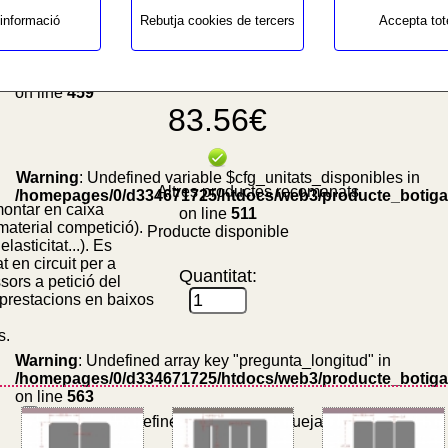
Preu
Un:
informació
Rebutja cookies de tercers
Accepta tot
Warning
: Undefined variable $cfg_preus_sense_iva in
/homepages/0/d334671725/htdocs/web3/producte_botiga
on line
459
83.56€
Warning
: Undefined variable $cfg_unitats_disponibles in
Altres productes recomanats
/homepages/0/d334671725/htdocs/web3/producte_botiga
ontar en caixa
on line
511
material competició).
Producte disponible
lasticitat...). Es
 en circuit per a
Quantitat:
ors a petició del
s prestacions en baixos
s.
Warning
: Undefined array key "pregunta_longitud" in
/homepages/0/d334671725/htdocs/web3/producte_botiga
on line
563
Warning
: Undefined variable $bloquejat_si_variants
in