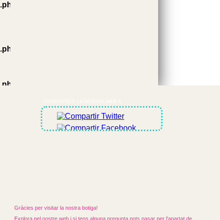
.php
.php
.php
COMPARTEIX LA NOSTRA WEB A
Gràcies per visitar la nostra botiga!
Explora pel nostre web i si tens alguna pregunta pots pasar per l'apartat de