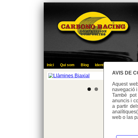
Inici
Qui som
Blog
Identifica't
Contacte
AVIS DE 
Aquest web 
navegació i
També pot u
anuncis i co
a partir de
analítiques
web o las p