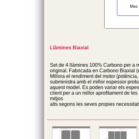
Mes 
Llàmines Biaxial
Set de 4 llàmines 100% Carbono per a m
original. Fabricada en Carbono Biaxial (
Millora el rendiment del motor (potència, e
subministra amb el millor espessor probat
aquest model. Es poden variar els espess
client per a un millor aprofitament de le
mitjos
alts segons les seves propies necessitat