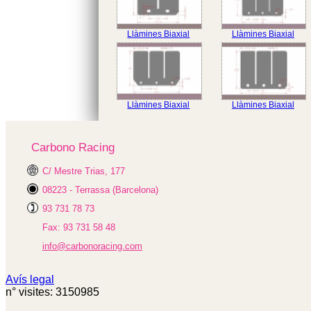
Llàmines Biaxial
Llàmines Biaxial
Llàmines Biaxial
Llàmines Biaxial
Carbono Racing
C/ Mestre Trias, 177
08223 - Terrassa (Barcelona)
93 731 78 73
Fax: 93 731 58 48
info@carbonoracing.com
Avís legal
n° visites: 3150985