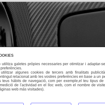
Idioma
COOKIES
utilitza galetes pròpies necessaries per otimitzar i adaptar-se
Warning
: Undefined array key "id_Cat" in
 preferències.
/homepages/0/d334671725/htdocs/web3/producte_botiga
tilitzar algunes cookies de tercers amb finalitats publicità
on line
281
ntingut relacionat amb les vostres preferències en base a un pe
ls teus hábits de navegació, com per exemple,el teu tipus de d
Warning
: Undefined array key "id_Cat" in
(medició de l'actividad en el lloc web, com el nombre de visite
/homepages/0/d334671725/htdocs/web3/producte_botiga
àginas web más visitades).
on line
287
Lamina_biaxial
> b_484
Ref:
B 484