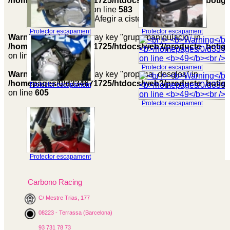
/homepages/0/d334671725/htdocs/web3/producte_botig
on line
583
value="Afegir a cistella">
Protector escapament
Protector escapament
Warning
: Undefined array key "grup_manipulacio" in
/homepages/0/d334671725/htdocs/web3/producte_botig
on line
591
Protector escapament
Warning
: Undefined array key "proposa_desglos" in
/homepages/0/d334671725/htdocs/web3/producte_botig
Protector escapament
on line
605
Protector escapament
Protector escapament
Carbono Racing
C/ Mestre Trias, 177
08223 - Terrassa (Barcelona)
93 731 78 73