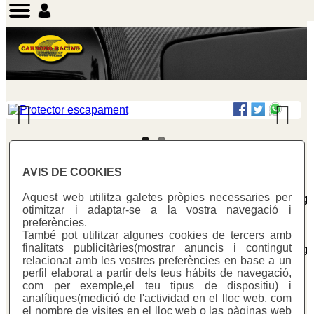
Previous
Next
AVIS DE COOKIES
Warning
: Undefined array key "id_Cat" in
Aquest web utilitza galetes pròpies necessaries per
/homepages/0/d334671725/htdocs/web3/producte_botig
otimitzar i adaptar-se a la vostra navegació i
on line
281
preferències.
També pot utilitzar algunes cookies de tercers amb
Warning
: Undefined array key "id_Cat" in
finalitats publicitàries(mostrar anuncis i contingut
/homepages/0/d334671725/htdocs/web3/producte_botig
relacionat amb les vostres preferències en base a un
on line
287
perfil elaborat a partir dels teus hábits de navegació,
protector_escape
> pe_153b
Ref:
PE 153 B
com per exemple,el teu tipus de dispositiu) i
analítiques(medició de l'actividad en el lloc web, com
el nombre de visites en el lloc web o las pàginas web