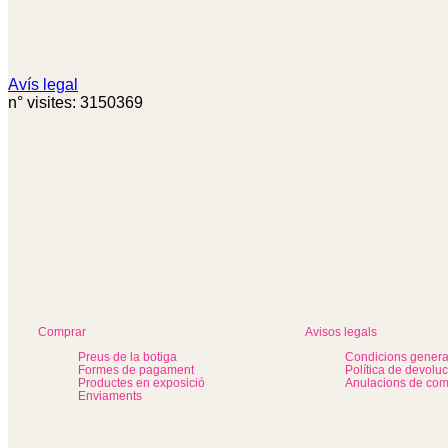
Avís legal
n° visites: 3150369
Comprar
Avisos legals
Preus de la botiga
Condicions genera
Formes de pagament
Política de devolu
Productes en exposició
Anulacions de co
Enviaments