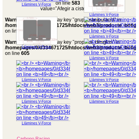
on line
583
Llàmines V-Force
value="Afegir a cistella">
Llàmines V-Force
Warning
: Undefined array key "grup_manipulacio" in
/homepages/0/d334671725/htdocs/web3/producte_botig
on line
591
Llàmines V-Force
Warning
: Undefined array key "proposa_desglos" in
Llàmines V-Force
/homepages/0/d334671725/htdocs/web3/producte_botig
on line
605
Llàmines V-Force
Llàmines V-Force
Llàmines V-Force
Llàmines V-Force
Llàmines V-Force
Llàmines V-Force
Carbono Racing