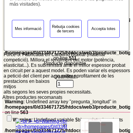
Preu
Un:
más visitades).
Warning
: Undefined variable $cfg_preus_sense_iva in
/homepages/0/d334671725/htdocs/web3/producte_botig
on line
459
Rebutja cookies
Mes informació
Accepta totes
83.56€
de tercers
Llàmines V-Force
Warning
: Undefined variable $cfg_unitats_disponibles in
Set de 4 llàmines 100% Carbono per a montar en caixa V-
/homepages/0/d334671725/htdocs/web3/producte_botig
Force-3. Fabricada en Carbono Biaxial (material
on line
511
competició). Millora el rendiment del motor (potència,
Producte disponible
elasticitat...). Es subministra amb el millor espessor probat
en circuit per a aquest model. Es poden variar els espessors
a petició del client per a un millor aprofitament de les
Quantitat:
prestacions en baixos
mitjos
alts segons les seves propies necessitats.
Altres productes recomanats
Warning
: Undefined array key "pregunta_longitud" in
/homepages/0/d334671725/htdocs/web3/producte_botig
on line
563
Warning
: Undefined variable $bloquejat_si_variants
in
/homepages/0/d334671725/htdocs/web3/producte_botig