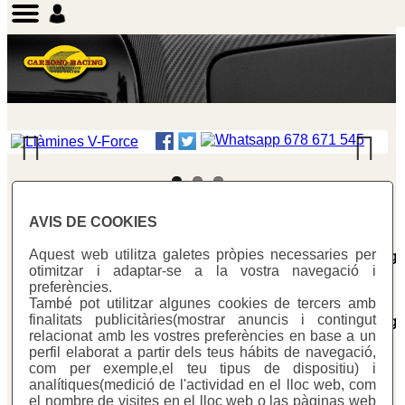
Previous
Next
AVIS DE COOKIES
Warning
: Undefined array key "id_Cat" in
Aquest web utilitza galetes pròpies necessaries per
/homepages/0/d334671725/htdocs/web3/producte_botig
otimitzar i adaptar-se a la vostra navegació i
on line
281
preferències.
També pot utilitzar algunes cookies de tercers amb
Warning
: Undefined array key "id_Cat" in
finalitats publicitàries(mostrar anuncis i contingut
/homepages/0/d334671725/htdocs/web3/producte_botig
relacionat amb les vostres preferències en base a un
on line
287
perfil elaborat a partir dels teus hábits de navegació,
Lamina_vforce
> vf_914
Ref:
VF 914
com per exemple,el teu tipus de dispositiu) i
analítiques(medició de l'actividad en el lloc web, com
el nombre de visites en el lloc web o las pàginas web