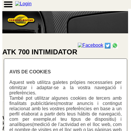
ATK 700 INTIMIDATOR
AVIS DE COOKIES
ATK 700 INTIMIDATOR - 2008
Aquest web utilitza galetes pròpies necessaries per
otimitzar i adaptar-se a la vostra navegació i
preferències.
També pot utilitzar algunes cookies de tercers amb
finalitats publicitàries(mostrar anuncis i contingut
Protector forquilla
relacionat amb les vostres preferències en base a un
invertida
perfil elaborat a partir dels teus hábits de navegació,
Warning
: Undefined array
com per exemple,el teu tipus de dispositiu) i
key "cotitzacio" in
analítiques(medició de l'actividad en el lloc web, com
/homepages/0/d334671725/htdocs/web3/seccio.php
el nombre de visites en el lloc web o las pàginas web