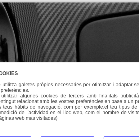
Idioma
COOKIES
utilitza galetes pròpies necessaries per otimitzar i adaptar-se
 preferències.
tilitzar algunes cookies de tercers amb finalitats publicità
ntingut relacionat amb les vostres preferències en base a un pe
ls teus hábits de navegació, com per exemple,el teu tipus de d
KAWASAKI KLX 125 D
(medició de l'actividad en el lloc web, com el nombre de visite
àginas web más visitades).