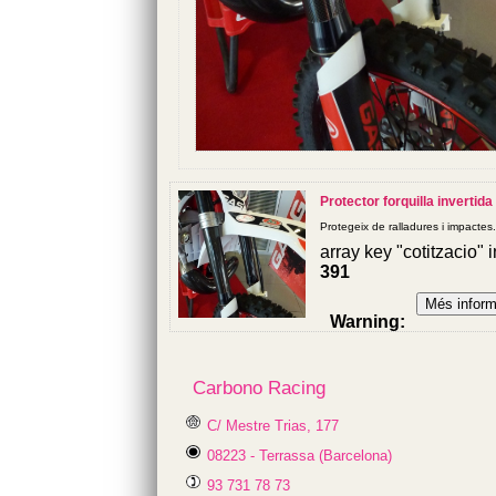
Protector forquilla invertida
Protegeix de ralladures i impactes
array key "cotitzacio" 
391
Warning
:
Undefined
variable
$cfg_preus_sense_
Carbono Racing
in
/homepages/0/d334
C/ Mestre Trias, 177
on line
08223 - Terrassa (Barcelona)
433
58.87 €
93 731 78 73