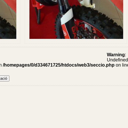
Warning
:
.
Undefine
in
/homepages/0/d334671725/htdocs/web3/seccio.php
on lin
iva
671725/htdocs/web3/seccio.php