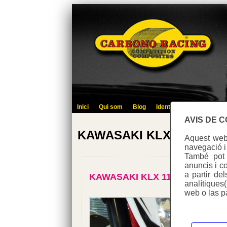
Inici
Qui som
Blog
Identifica't
Contacte
AVIS DE 
KAWASAKI KLX
Aquest web 
navegació i
També pot u
anuncis i co
a partir de
KAWASAKI KLX 110
analítiques
web o las p