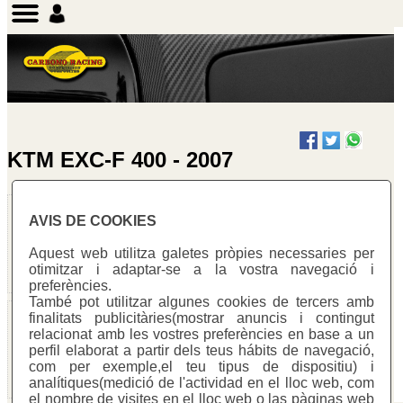
KTM EXC-F 400 - 2007
Protector xassís
Protector
AVIS DE COOKIES
escapament
Warning
:
Warning
:
Undefined array
Aquest web utilitza galetes pròpies necessaries per
Undefined array
key "cotitzacio"
otimitzar i adaptar-se a la vostra navegació i
key "cotitzacio"
in
preferències.
in
/homepages/0/d334671725/htdocs/web3/seccio.php
També pot utilitzar algunes cookies de tercers amb
/homepages/0/d334671725/ht
on line
391
Protector silenciós
finalitats publicitàries(mostrar anuncis i contingut
on line
391
relacionat amb les vostres preferències en base a un
Warning
:
Warning
:
perfil elaborat a partir dels teus hábits de navegació,
Undefined array
Warning
:
Undefined
com per exemple,el teu tipus de dispositiu) i
key "cotitzacio"
Undefined
variable
analítiques(medició de l'actividad en el lloc web, com
in
variable
$cfg_preus_sense_iva
el nombre de visites en el lloc web o las pàginas web