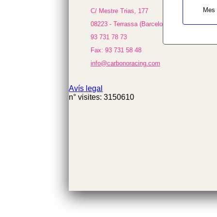
/homepages/0/d334671725/htdocs/we
on line
Mes 
C/ Mestre Trias, 177
433
08223 - Terrassa (Barcelona)
95.00 €
93 731 78 73
Fax: 93 731 58 48
info@carbonoracing.com
Avís legal
n° visites: 3150610