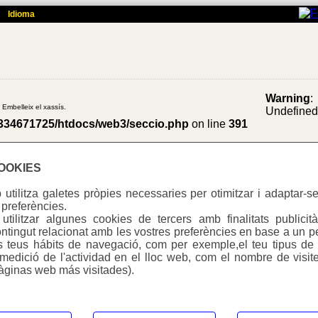
Idioma
Warning
:
 Embelleix el xassís.
Undefine
334671725/htdocs/web3/seccio.php
on line
391
COOKIES
utilitza galetes pròpies necessaries per otimitzar i adaptar-se
Warning
:
 preferències.
ures. Protegeix de cremades.
Undefine
tilitzar algunes cookies de tercers amb finalitats publicità
b3/seccio.php
334671725/htdocs/web3/seccio.php
on line
391
ntingut relacionat amb les vostres preferències en base a un pe
ls teus hábits de navegació, com per exemple,el teu tipus de d
(medició de l'actividad en el lloc web, com el nombre de visite
àginas web más visitades).