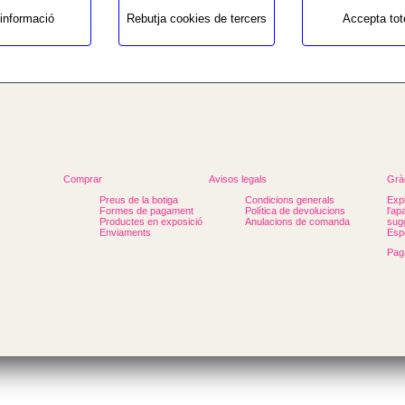
b3/seccio.php
informació
Rebutja cookies de tercers
Accepta tot
Comprar
Avisos legals
Gràc
Preus de la botiga
Condicions generals
Expl
Formes de pagament
Política de devolucions
l'ap
Productes en exposició
Anulacions de comanda
sugg
Enviaments
Espe
Pag