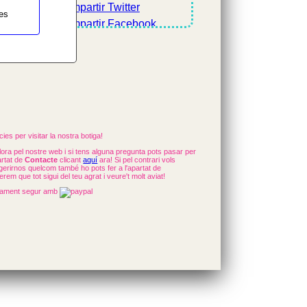
es
ies per visitar la nostra botiga!
ora pel nostre web i si tens alguna pregunta pots pasar per
artat de
Contacte
clicant
aquí
ara! Si pel contrari vols
erirnos quelcom també ho pots fer a l'apartat de
rem que tot sigui del teu agrat i veure't molt aviat!
ament segur amb