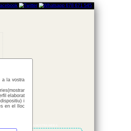
d
 a la vostra
d
ries(mostrar
rfil elaborat
ispositiu) i
s en el lloc
COMPARTEIX LA NOSTRA WEB A