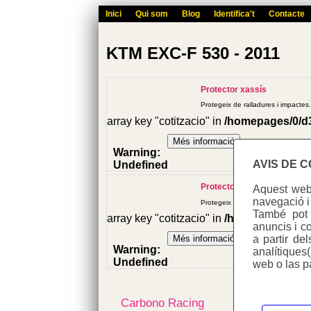
Inici
Qui som
Blog
Identifica't
Contacte
KTM EXC-F 530 - 2011
Protector xassís
Protegeix de ralladures i impactes.
array key "cotitzacio" in
/homepages/0/d
Warning
:
AVIS DE 
Undefined
variable
Protector escapament
Aquest web 
$cfg_preus_sense_iva
navegació i
in
Protegeix l'escapament de rossad
També pot u
/homepages/0/d334671725/htdocs/we
array key "cotitzacio" in
/homepages/0/d
anuncis i co
on line
a partir de
433
Warning
:
analítiques
102.55
Undefined
web o las p
€
variable
$cfg_preus_sense_iva
in
Carbono Racing