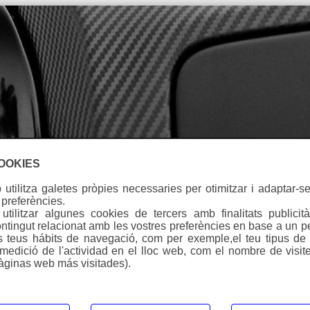
Idioma
COOKIES
utilitza galetes pròpies necessaries per otimitzar i adaptar-se
 preferències.
tilitzar algunes cookies de tercers amb finalitats publicità
ntingut relacionat amb les vostres preferències en base a un pe
ls teus hábits de navegació, com per exemple,el teu tipus de d
KTM EXC-R 250 - 2011
(medició de l'actividad en el lloc web, com el nombre de visite
àginas web más visitades).