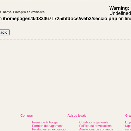
Warning
:
iva
es i bonys. Protegeix de cremades.
Undefine
in
/homepages/0/d334671725/htdocs/web3/seccio.php
on lin
671725/htdocs/web3/seccio.php
iva
671725/htdocs/web3/seccio.php
Comprar
Avisos legals
Gràc
Preus de la botiga
Condicions generals
Expl
Formes de pagament
Política de devolucions
l'ap
Productes en exposició
Anulacions de comanda
sugg