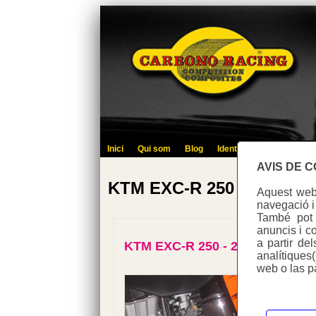
Inici
Qui som
Blog
Identifica't
Contacte
AVIS DE 
KTM EXC-R 250
Aquest web 
navegació i
També pot u
anuncis i co
a partir de
KTM EXC-R 250 - 2012
analítiques
web o las p