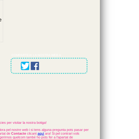
d
e
COMPARTEIX LA NOSTRA WEB A
ies per visitar la nostra botiga!
ora pel nostre web i si tens alguna pregunta pots pasar per
artat de
Contacte
clicant
aquí
ara! Si pel contrari vols
erirnos quelcom també ho pots fer a l'apartat de