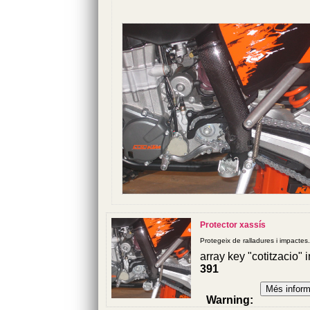
Protector xassís
Protegeix de ralladures i impactes.
array key "cotitzacio" 
391
Warning
: