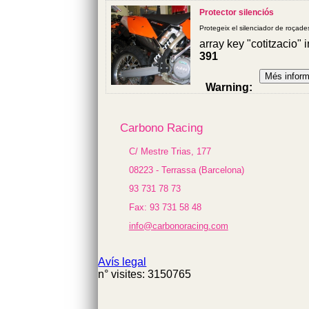
Undefined
Protector silenciós
variable
$cfg_preus_sense_
Protegeix el silenciador de roçad
in
array key "cotitzacio" 
/homepages/0/d334
391
on line
433
Warning
:
102.55
Undefined
€
variable
$cfg_preus_sense_
Carbono Racing
in
/homepages/0/d334
C/ Mestre Trias, 177
on line
08223 - Terrassa (Barcelona)
433
136.89
93 731 78 73
€
Fax: 93 731 58 48
info@carbonoracing.com
Avís legal
n° visites: 3150765