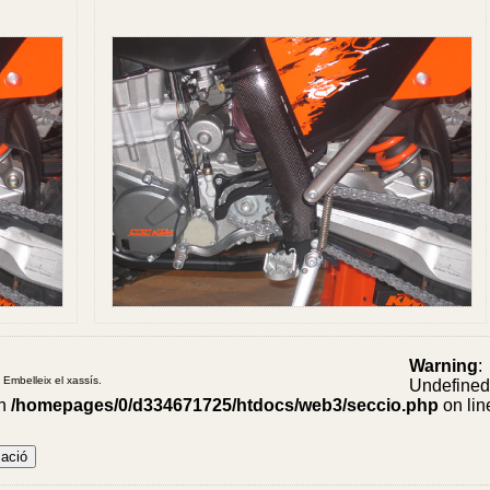
Warning
:
 Embelleix el xassís.
Undefine
in
/homepages/0/d334671725/htdocs/web3/seccio.php
on lin