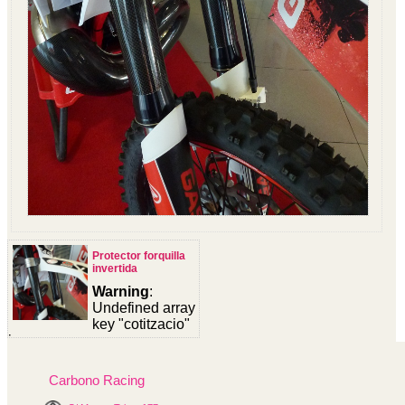
Protector forquilla
invertida
Warning
:
Undefined array
key "cotitzacio"
in
/homepages/0/d334671725/htdocs/web3/seccio.php
on line
391
Carbono Racing