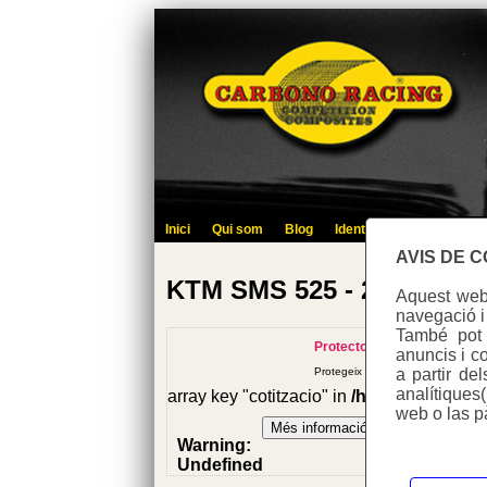
Inici
Qui som
Blog
Identifica't
Contacte
AVIS DE 
KTM SMS 525 - 2005
Aquest web 
navegació i
També pot u
Protector forquilla invertida
anuncis i co
a partir de
Protegeix de ralladures i impactes
analítiques
array key "cotitzacio" in
/homepages/0/d
web o las p
Warning
:
Undefined
variable