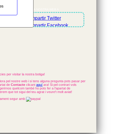
es
COMPARTEIX LA NOSTRA WEB A
ies per visitar la nostra botiga!
ora pel nostre web i si tens alguna pregunta pots pasar per
artat de
Contacte
clicant
aquí
ara! Si pel contrari vols
erirnos quelcom també ho pots fer a l'apartat de
rem que tot sigui del teu agrat i veure't molt aviat!
ament segur amb