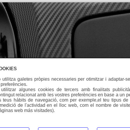
Idioma
COOKIES
utilitza galetes pròpies necessaries per otimitzar i adaptar-se
 preferències.
tilitzar algunes cookies de tercers amb finalitats publicità
ntingut relacionat amb les vostres preferències en base a un pe
Warning
:
ls teus hábits de navegació, com per exemple,el teu tipus de d
.
Undefine
(medició de l'actividad en el lloc web, com el nombre de visite
334671725/htdocs/web3/seccio.php
on line
391
àginas web más visitades).