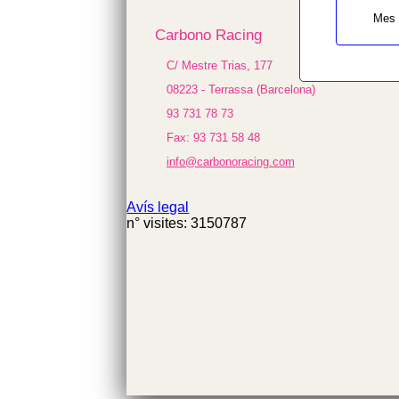
$cfg_preus_sense_iva
Mes 
in
Carbono Racing
/homepages/0/d334671725/htdocs/we
on line
C/ Mestre Trias, 177
433
08223 - Terrassa (Barcelona)
58.87 €
93 731 78 73
Fax: 93 731 58 48
info@carbonoracing.com
Avís legal
n° visites: 3150787