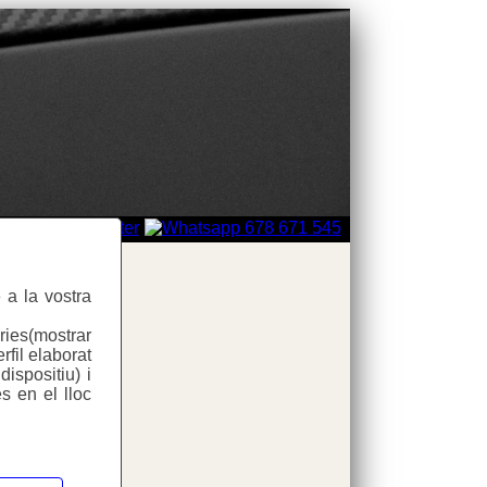
 a la vostra
ries(mostrar
rfil elaborat
ispositiu) i
d
s en el lloc