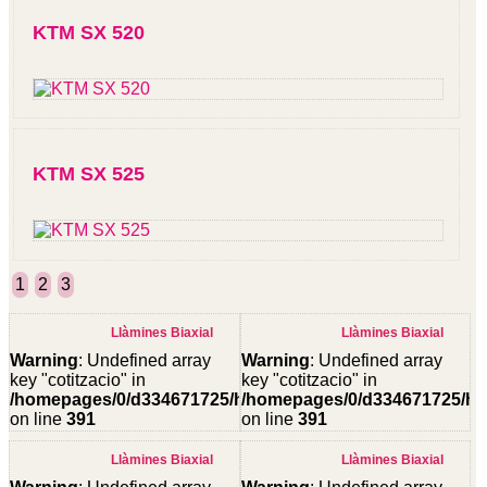
KTM SX 520
KTM SX 525
1
2
3
Llàmines Biaxial
Llàmines Biaxial
Warning
: Undefined array
Warning
: Undefined array
key "cotitzacio" in
key "cotitzacio" in
/homepages/0/d334671725/htdocs/web3/seccio.php
/homepages/0/d334671725/ht
on line
391
on line
391
Warning
:
Warning
:
Llàmines Biaxial
Llàmines Biaxial
Undefined
Undefined