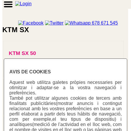
KTM SX
KTM SX 50
AVIS DE COOKIES
Aquest web utilitza galetes pròpies necessaries per
otimitzar i adaptar-se a la vostra navegació i
KTM SX 60
preferències.
També pot utilitzar algunes cookies de tercers amb
finalitats publicitàries(mostrar anuncis i contingut
relacionat amb les vostres preferències en base a un
perfil elaborat a partir dels teus hábits de navegació,
com per exemple,el teu tipus de dispositiu) i
analítiques(medició de l'actividad en el lloc web, com
KTM SX 65
el nombre de visites en el lloc web o las pàginas web