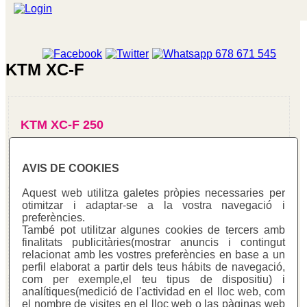
KTM XC-F
KTM XC-F 250
AVIS DE COOKIES
Aquest web utilitza galetes pròpies necessaries per
otimitzar i adaptar-se a la vostra navegació i
KTM XC-F 350
preferències.
També pot utilitzar algunes cookies de tercers amb
finalitats publicitàries(mostrar anuncis i contingut
relacionat amb les vostres preferències en base a un
perfil elaborat a partir dels teus hábits de navegació,
com per exemple,el teu tipus de dispositiu) i
analítiques(medició de l'actividad en el lloc web, com
KTM XC-F 505
el nombre de visites en el lloc web o las pàginas web