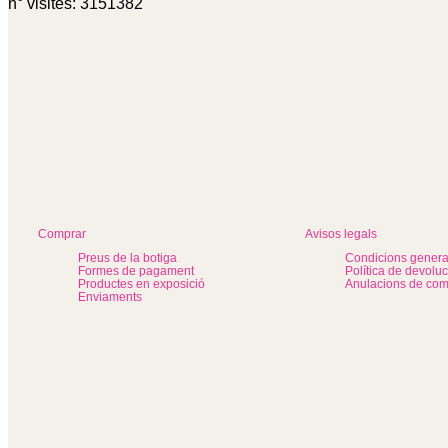
n° visites: 3151382
Comprar
Avisos legals
Preus de la botiga
Condicions genera
Formes de pagament
Política de devolu
Productes en exposició
Anulacions de co
Enviaments