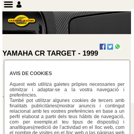
YAMAHA CR TARGET - 1999
Llàmines
AVIS DE COOKIES
Ciclomotor
Warning
:
Aquest web utilitza galetes pròpies necessaries per
Undefined array
otimitzar i adaptar-se a la vostra navegació i
key "cotitzacio"
preferències.
in
També pot utilitzar algunes cookies de tercers amb
/homepages/0/d334671725/htdocs/web3/seccio.php
finalitats publicitàries(mostrar anuncis i contingut
on line
391
relacionat amb les vostres preferències en base a un
Carbono Racing
perfil elaborat a partir dels teus hábits de navegació,
Warning
:
com per exemple,el teu tipus de dispositiu) i
C/ Mestre Trias, 177
Undefined
analítiques(medició de l'actividad en el lloc web, com
variable
el nombre de visites en el lloc web o las pàginas web
08223 - Terrassa (Barcelona)