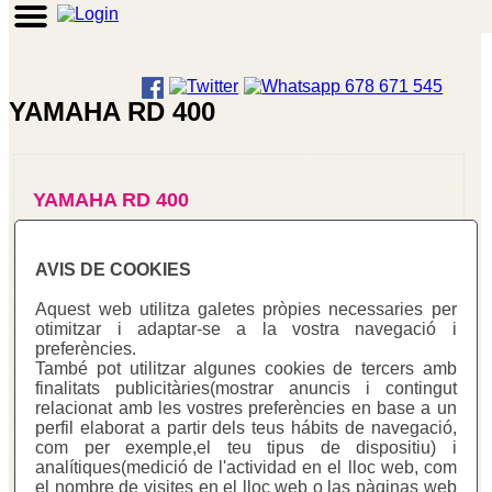
YAMAHA RD 400
YAMAHA RD 400
AVIS DE COOKIES
Aquest web utilitza galetes pròpies necessaries per
otimitzar i adaptar-se a la vostra navegació i
YAMAHA RD 400 AIR COOLED
preferències.
També pot utilitzar algunes cookies de tercers amb
finalitats publicitàries(mostrar anuncis i contingut
relacionat amb les vostres preferències en base a un
perfil elaborat a partir dels teus hábits de navegació,
com per exemple,el teu tipus de dispositiu) i
analítiques(medició de l'actividad en el lloc web, com
YAMAHA RD 400 LC
el nombre de visites en el lloc web o las pàginas web