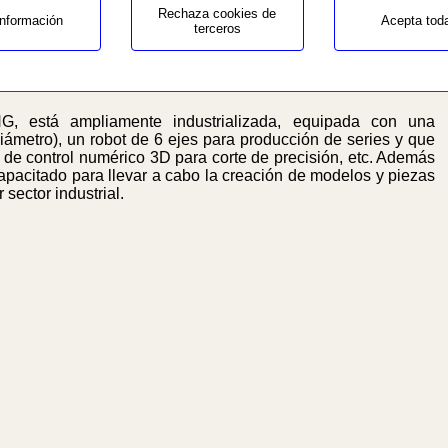
ompeticiçon y el reconocimiento de la prensa especializada,
Rechaza cookies de
nformación
Acepta tod
terceros
 láminas CARBONO RACING, consolidándose ya en el mercado
iando la empresa con la producción de otro tipo de artículos,
 Carbono, Kevlar, Texalium/Alutex y materiales Composites.
 está ampliamente industrializada, equipada con una
iámetro), un robot de 6 ejes para producción de series y que
 de control numérico 3D para corte de precisión, etc. Además
apacitado para llevar a cabo la creación de modelos y piezas
 sector industrial.