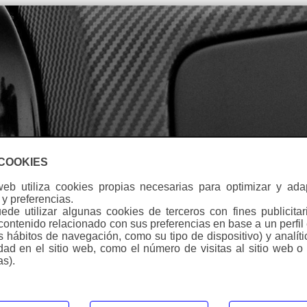
ontacto
Idioma
 COOKIES
web utiliza cookies propias necesarias para optimizar y ad
y preferencias.
de utilizar algunas cookies de terceros con fines publicitar
O RACING
contenido relacionado con sus preferencias en base a un perfil
us hábitos de navegación, como su tipo de dispositivo) y analít
 en 1992, siendo pionera en la fabricación de láminas de
idad en el sitio web, como el número de visitas al sitio web o
paña. Con las láminas CARBONO RACING los mejores pilotos
as).
 y Velocidad, han obtenido notables premios en campeonatos
banco de pruebas.