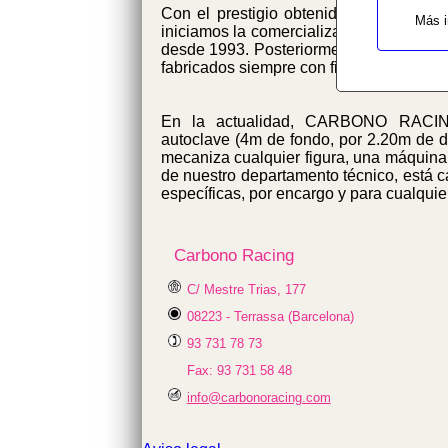
Con el prestigio obtenido en la alta c
Más i
iniciamos la comercialización de las
desde 1993. Posteriormente, se fue ampl
fabricados siempre con fibras de Vidrio,
En la actualidad, CARBONO RACING,
autoclave (4m de fondo, por 2.20m de d
mecaniza cualquier figura, una máquina
de nuestro departamento técnico, está c
específicas, por encargo y para cualquier
Carbono Racing
C/ Mestre Trias, 177
08223 - Terrassa (Barcelona)
93 731 78 73
Fax: 93 731 58 48
info@carbonoracing.com