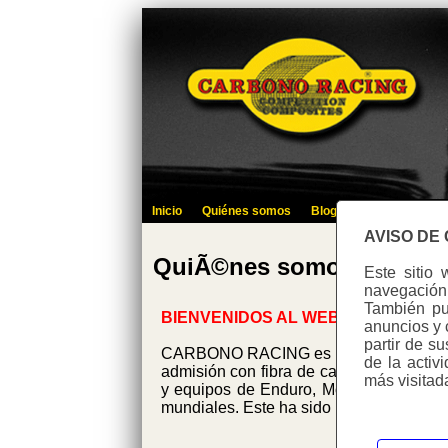
Inicio
Quiénes somos
Blog
Identificate
C
AVISO DE
QuiÃ©nes somos
Este sitio 
navegación 
También pue
BIENVENIDOS AL WEB DE CARBON
anuncios y 
partir de s
CARBONO RACING es una empresa creada
de la activ
admisión con fibra de carbono, en Es
más visitad
y equipos de Enduro, Motocross, Trial
mundiales. Este ha sido nuestro mejor 