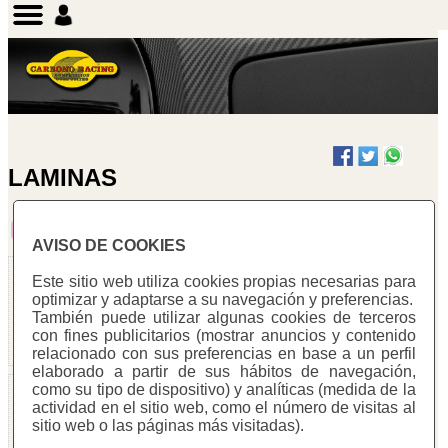
LAMINAS
1
2
3
4
5
6
7
8
9
AVISO DE COOKIES
Láminas Biaxial
Láminas Biaxial
Este sitio web utiliza cookies propias necesarias para
optimizar y adaptarse a su navegación y preferencias.
Warning
:
Warning
:
También puede utilizar algunas cookies de terceros
Undefined array
Undefined array
con fines publicitarios (mostrar anuncios y contenido
key "cotitzacio"
key "cotitzacio"
relacionado con sus preferencias en base a un perfil
in
in
elaborado a partir de sus hábitos de navegación,
/homepages/0/d334671725/htdocs/web3/seccio.php
/homepages/0/d334671725/ht
como su tipo de dispositivo) y analíticas (medida de la
on line
391
on line
391
Láminas Biaxial
Láminas Biaxial
actividad en el sitio web, como el número de visitas al
Warning
:
Warning
:
sitio web o las páginas más visitadas).
Warning
:
Warning
:
Undefined array
Undefined array
Undefined
Undefined