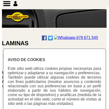
LAMINAS
1
2
3
4
5
6
7
8
9
AVISO DE COOKIES
Láminas Biaxial
Láminas Biaxial
Este sitio web utiliza cookies propias necesarias para
optimizar y adaptarse a su navegación y preferencias.
Warning
: Undefined array
Warning
:
También puede utilizar algunas cookies de terceros
key "cotitzacio" in
Undefined array
con fines publicitarios (mostrar anuncios y contenido
/homepages/0/d334671725/htdocs/web3/seccio.php
key "cotitzacio"
relacionado con sus preferencias en base a un perfil
on line
391
in
elaborado a partir de sus hábitos de navegación,
/homepages/0/d334671725/ht
como su tipo de dispositivo) y analíticas (medida de la
on line
391
Warning
:
Láminas Biaxial
Láminas Biaxial
actividad en el sitio web, como el número de visitas al
Undefined
Warning
:
Warning
: Undefined array
sitio web o las páginas más visitadas).
variable
Warning
:
Undefined array
key "cotitzacio" in
$cfg_preus_sense_iva
Undefined