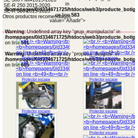
in
SE-R 250 2015-2020
/homepages/0/d334671725/htdocs/web3/producte_botig
SE-R 300 2015-2020
on line
583
Otros productos recomendados
value="Añadir">
Warning
: Undefined array key "grup_manipulacio" in
/homepages/0/d334671725/htdocs/web3/producte_botig
on line
591
Warning
: Undefined array key "proposa_desglos" in
Protector escape
Protector escape
/homepages/0/d334671725/htdocs/web3/producte_botig
on line
605
Protector escape
Protector escape
Protector escape
Protector escape
Protector escape