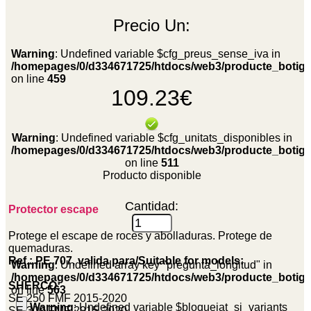
Precio
Un:
Warning
: Undefined variable $cfg_preus_sense_iva in
/homepages/0/d334671725/htdocs/web3/producte_botig
on line
459
109.23€
Warning
: Undefined variable $cfg_unitats_disponibles in
/homepages/0/d334671725/htdocs/web3/producte_botig
on line
511
Producto disponible
Cantidad:
Protector escape
Protege el escape de roces y abolladuras. Protege de
quemaduras.
Ref.: PE 707, valida para/Suitable for models:
Warning
: Undefined array key "pregunta_longitud" in
/homepages/0/d334671725/htdocs/web3/producte_botig
SHERCO:
on line
563
SE 250 FMF 2015-2020
Warning
: Undefined variable $bloquejat_si_variants
SE 300 FMF 2015-2020