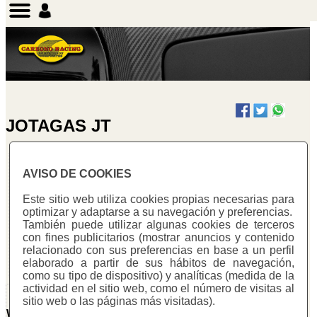
JOTAGAS JT
AVISO DE COOKIES
JOTAGAS JT 300
Este sitio web utiliza cookies propias necesarias para
optimizar y adaptarse a su navegación y preferencias.
También puede utilizar algunas cookies de terceros
con fines publicitarios (mostrar anuncios y contenido
/homepages/0/d334671725/htdocs/web3/seccio.php on
relacionado con sus preferencias en base a un perfil
line
187
elaborado a partir de sus hábitos de navegación,
"/>
como su tipo de dispositivo) y analíticas (medida de la
actividad en el sitio web, como el número de visitas al
Protector horquilla
sitio web o las páginas más visitadas).
Warning
: Undefined array