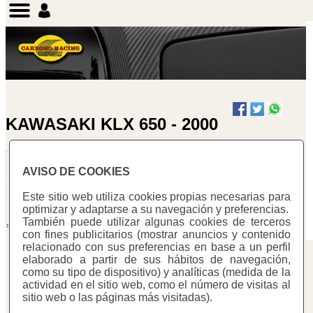
KAWASAKI KLX 650 - 2000
Protector horquilla
AVISO DE COOKIES
invertida
Warning
:
Este sitio web utiliza cookies propias necesarias para
Undefined array
optimizar y adaptarse a su navegación y preferencias.
key "cotitzacio"
También puede utilizar algunas cookies de terceros
in
con fines publicitarios (mostrar anuncios y contenido
/homepages/0/d334671725/htdocs/web3/seccio.php
relacionado con sus preferencias en base a un perfil
on line
391
elaborado a partir de sus hábitos de navegación,
Carbono Racing
como su tipo de dispositivo) y analíticas (medida de la
Warning
:
actividad en el sitio web, como el número de visitas al
C/ Mestre Trias, 177
Undefined
sitio web o las páginas más visitadas).
variable
08223 - Terrassa (Barcelona)