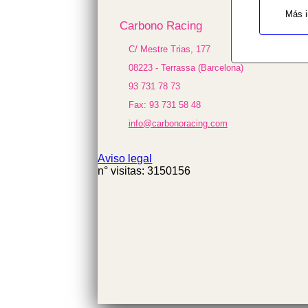
$cfg_preus_sense_iva
Más i
in
Carbono Racing
/homepages/0/d334671725/htdocs/we
on line
C/ Mestre Trias, 177
433
08223 - Terrassa (Barcelona)
58.87 €
93 731 78 73
Fax: 93 731 58 48
info@carbonoracing.com
Aviso legal
n° visitas: 3150156