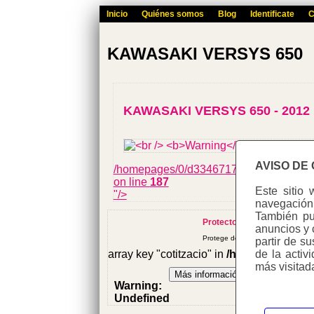
Inicio
Quiénes somos
Blog
Identificate
C
KAWASAKI VERSYS 650
KAWASAKI VERSYS 650 - 2012
AVISO DE
/homepages/0/d334671725/htdocs/web3
on line
187
Este sitio 
"/>
navegación 
También pue
Protector horquilla invertid
anuncios y 
Protege de ralladuras e impactos.
partir de s
de la activ
array key "cotitzacio" in
/homepages/0/d
más visitad
Warning
:
Undefined
variable