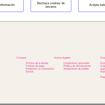
Rechaza cookies de
nformación
Acepta tod
terceros
b3/seccio.php
Comprar
Avisos legales
Grac
Precios de la tienda
Condiciones generales
Exp
Formas de pago
Política de devoluciones
el 
Productos en exposición
Anulaciones de pedido
qui
Envios
Esp
Pag