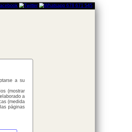
aptarse a su
ios (mostrar
 elaborado a
icas (medida
d
 las páginas