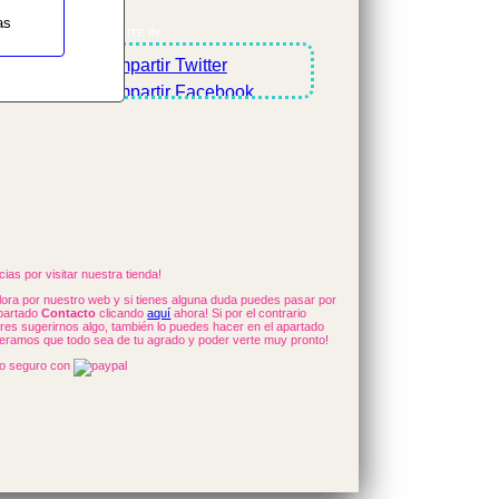
as
SHARES OUR SITE IN
ias por visitar nuestra tienda!
lora por nuestro web y si tienes alguna duda puedes pasar por
apartado
Contacto
clicando
aquí
ahora! Si por el contrario
eres sugerirnos algo, también lo puedes hacer en el apartado
eramos que todo sea de tu agrado y poder verte muy pronto!
o seguro con