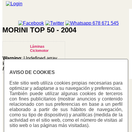
MORINI TOP 50 - 2004
Láminas
Ciclomotor
Warning
: Undefined array
key "cotitzacio" in
/homepages/0/d334671725/htdocs/web3/seccio.php
AVISO DE COOKIES
on line
391
Este sitio web utiliza cookies propias necesarias para
Warning
:
optimizar y adaptarse a su navegación y preferencias.
Undefined
Carbono Racing
También puede utilizar algunas cookies de terceros
variable
con fines publicitarios (mostrar anuncios y contenido
C/ Mestre Trias, 177
$cfg_preus_sense_iva
relacionado con sus preferencias en base a un perfil
in
08223 - Terrassa (Barcelona)
elaborado a partir de sus hábitos de navegación,
/homepages/0/d334671725/htdocs/web3/seccio.php
como su tipo de dispositivo) y analíticas (medida de la
93 731 78 73
on line
433
actividad en el sitio web, como el número de visitas al
Fax: 93 731 58 48
25.80 €
sitio web o las páginas más visitadas).
info@carbonoracing.com