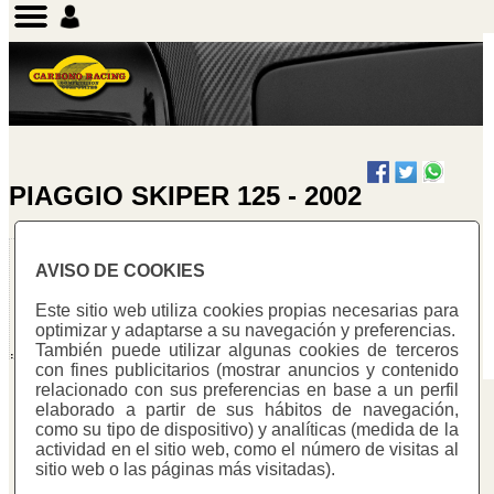
PIAGGIO SKIPER 125 - 2002
Láminas
AVISO DE COOKIES
Ciclomotor
Warning
:
Este sitio web utiliza cookies propias necesarias para
Undefined array
optimizar y adaptarse a su navegación y preferencias.
key "cotitzacio"
También puede utilizar algunas cookies de terceros
in
con fines publicitarios (mostrar anuncios y contenido
/homepages/0/d334671725/htdocs/web3/seccio.php
relacionado con sus preferencias en base a un perfil
on line
391
elaborado a partir de sus hábitos de navegación,
Carbono Racing
como su tipo de dispositivo) y analíticas (medida de la
Warning
:
actividad en el sitio web, como el número de visitas al
C/ Mestre Trias, 177
Undefined
sitio web o las páginas más visitadas).
variable
08223 - Terrassa (Barcelona)