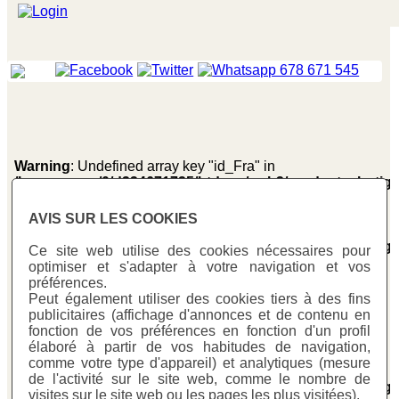
Warning
: Undefined array key "id_Fra" in
/homepages/0/d334671725/htdocs/web3/producte_botig
on line
281
AVIS SUR LES COOKIES
Warning
: Undefined array key "id_Fra" in
/homepages/0/d334671725/htdocs/web3/producte_botig
Ce site web utilise des cookies nécessaires pour
on line
287
optimiser et s'adapter à votre navigation et vos
soporte_parte_electrica
> el_409
Ref:
EL 409
préférences.
Peut également utiliser des cookies tiers à des fins
publicitaires (affichage d'annonces et de contenu en
Prix
Un:
fonction de vos préférences en fonction d'un profil
élaboré à partir de vos habitudes de navigation,
comme votre type d'appareil) et analytiques (mesure
Warning
: Undefined variable $cfg_preus_sense_iva in
de l'activité sur le site web, comme le nombre de
/homepages/0/d334671725/htdocs/web3/producte_botig
visites sur le site web ou les pages les plus visitées).