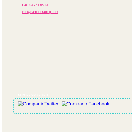
/homepages/0/d334671725/htdocs/web3/producte_botig
Fax: 93 731 58 48
on line
591
info@carbonoracing.com
Warning
: Undefined array key "proposa_desglos" in
/homepages/0/d334671725/htdocs/web3/producte_botig
on line
605
SHARES OUR SITE IN