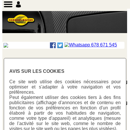
AVIS SUR LES COOKIES
Warning
: Undefined array key "id_Fra" in
/homepages/0/d334671725/htdocs/web3/producte_botig
Ce site web utilise des cookies nécessaires pour
on line
281
optimiser et s'adapter à votre navigation et vos
préférences.
Warning
: Undefined array key "id_Fra" in
Peut également utiliser des cookies tiers à des fins
/homepages/0/d334671725/htdocs/web3/producte_botig
publicitaires (affichage d'annonces et de contenu en
on line
287
fonction de vos préférences en fonction d'un profil
protector_chasis
> pch_211
Ref:
PCH 2-11
élaboré à partir de vos habitudes de navigation,
comme votre type d'appareil) et analytiques (mesure
de l'activité sur le site web, comme le nombre de
visites sur le site web ou les pages les plus visitées).