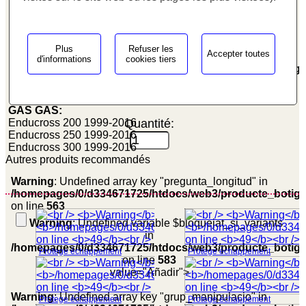
on line
459
109.23€
Protege échappement
Plus
Refuser les
Accepter toutes
Warning
: Undefined variable $cfg_unitats_disponibles in
d'informations
cookies tiers
Protection pour l'échappement sur frottements et bosselage.
/homepages/0/d334671725/htdocs/web3/producte_botig
Protection brûlures.
on line
511
Ref.: PE 201, valida para/Suitable for models:
Produit disponible
GAS GAS:
Enducross 200 1999-2016
Quantité:
Enducross 250 1999-2016
Enducross 300 1999-2016
Autres produits recommandés
Warning
: Undefined array key "pregunta_longitud" in
/homepages/0/d334671725/htdocs/web3/producte_botig
on line
563
Warning
: Undefined variable $bloquejat_si_variants
in
/homepages/0/d334671725/htdocs/web3/producte_botig
Protege échappement
Protege échappement
on line
583
value="Añadir">
Warning
: Undefined array key "grup_manipulacio" in
Protege échappement
Protege échappement