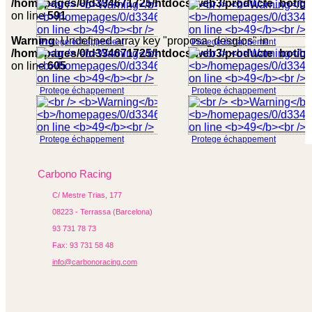
/homepages/0/d334671725/htdocs/web3/producte_botig
on line
591
Warning
: Undefined array key "proposa_desglos" in
Protege échappement
Protege échappement
/homepages/0/d334671725/htdocs/web3/producte_botig
on line
605
Protege échappement
Protege échappement
Protege échappement
Protege échappement
Carbono Racing
C/ Mestre Trias, 177
08223 - Terrassa (Barcelona)
93 731 78 73
Fax: 93 731 58 48
info@carbonoracing.com