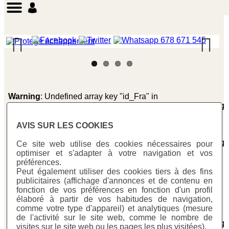
Previous
Next
Warning
: Undefined array key "id_Fra" in
/homepages/0/d334671725/htdocs/web3/producte_botig
on line
281
AVIS SUR LES COOKIES
Warning
: Undefined array key "id_Fra" in
/homepages/0/d334671725/htdocs/web3/producte_botig
Ce site web utilise des cookies nécessaires pour
on line
287
optimiser et s'adapter à votre navigation et vos
protector_escape
> pe_201
Ref:
PE 201
préférences.
Peut également utiliser des cookies tiers à des fins
publicitaires (affichage d'annonces et de contenu en
fonction de vos préférences en fonction d'un profil
Prix
Un:
élaboré à partir de vos habitudes de navigation,
comme votre type d'appareil) et analytiques (mesure
Warning
: Undefined variable $cfg_preus_sense_iva in
de l'activité sur le site web, comme le nombre de
/homepages/0/d334671725/htdocs/web3/producte_botig
visites sur le site web ou les pages les plus visitées).