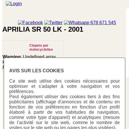
APRILIA SR 50 LK - 2001
Clapets pur
motocyclettes
Warning
: Undefined array
key "cotitzacio" in
/homepages/0/d334671725/htdocs/web3/seccio.php
AVIS SUR LES COOKIES
on line
391
Ce site web utilise des cookies nécessaires pour
Warning
:
optimiser et s'adapter à votre navigation et vos
Undefined
Carbono Racing
préférences.
variable
Peut également utiliser des cookies tiers à des fins
C/ Mestre Trias, 177
$cfg_preus_sense_iva
publicitaires (affichage d'annonces et de contenu en
in
08223 - Terrassa (Barcelona)
fonction de vos préférences en fonction d'un profil
/homepages/0/d334671725/htdocs/web3/seccio.php
élaboré à partir de vos habitudes de navigation,
93 731 78 73
on line
433
comme votre type d'appareil) et analytiques (mesure
Fax: 93 731 58 48
12.17 €
de l'activité sur le site web, comme le nombre de
info@carbonoracing.com
visites sur le site web ou les pages les plus visitées).