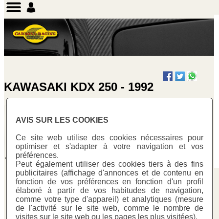
KAWASAKI KDX 250 - 1992
Clapets en
AVIS SUR LES COOKIES
carbone Biaxial
Warning
:
Ce site web utilise des cookies nécessaires pour
Undefined array
optimiser et s'adapter à votre navigation et vos
key "cotitzacio"
préférences.
in
Peut également utiliser des cookies tiers à des fins
/homepages/0/d334671725/htdocs/web3/seccio.php
publicitaires (affichage d'annonces et de contenu en
on line
391
fonction de vos préférences en fonction d'un profil
Carbono Racing
élaboré à partir de vos habitudes de navigation,
Warning
:
comme votre type d'appareil) et analytiques (mesure
C/ Mestre Trias, 177
Undefined
de l'activité sur le site web, comme le nombre de
variable
visites sur le site web ou les pages les plus visitées).
08223 - Terrassa (Barcelona)