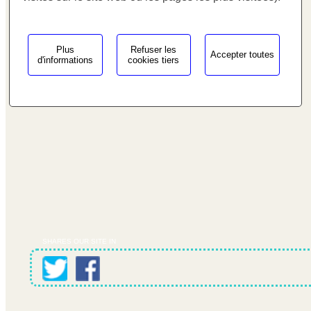
$cfg_preus_sense_iva
in
93 731 78 73
/homepages/0/d334671725/htdocs/web3/seccio.php
Fax: 93 731 58 48
on line
433
Plus
Refuser les
Accepter toutes
55.20 €
info@carbonoracing.com
d'informations
cookies tiers
SHARES OUR SITE IN