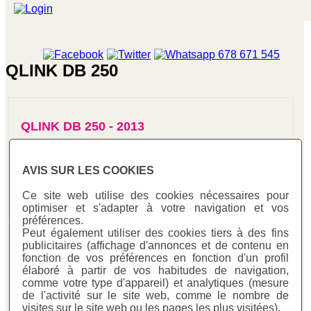
QLINK DB 250
QLINK DB 250 - 2013
AVIS SUR LES COOKIES
/homepages/0/d334671725/htdocs/web3/seccio.php on
Ce site web utilise des cookies nécessaires pour
line
187
optimiser et s'adapter à votre navigation et vos
"/>
préférences.
Peut également utiliser des cookies tiers à des fins
publicitaires (affichage d'annonces et de contenu en
QLINK DB 250 - 2012
fonction de vos préférences en fonction d'un profil
élaboré à partir de vos habitudes de navigation,
comme votre type d'appareil) et analytiques (mesure
de l'activité sur le site web, comme le nombre de
visites sur le site web ou les pages les plus visitées).