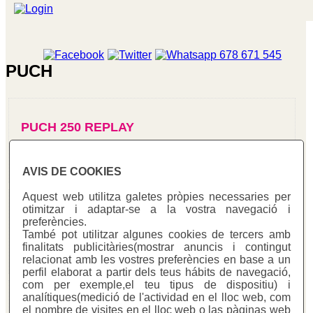
PUCH
PUCH 250 REPLAY
AVIS DE COOKIES
Aquest web utilitza galetes pròpies necessaries per
otimitzar i adaptar-se a la vostra navegació i
PUCH 350 4T
preferències.
També pot utilitzar algunes cookies de tercers amb
finalitats publicitàries(mostrar anuncis i contingut
relacionat amb les vostres preferències en base a un
perfil elaborat a partir dels teus hábits de navegació,
com per exemple,el teu tipus de dispositiu) i
analítiques(medició de l'actividad en el lloc web, com
PUCH F7 250
el nombre de visites en el lloc web o las pàginas web