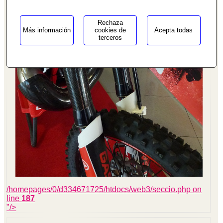
Rechaza
Más información
cookies de
Acepta todas
terceros
/homepages/0/d334671725/htdocs/web3/seccio.php on
line
187
"/>