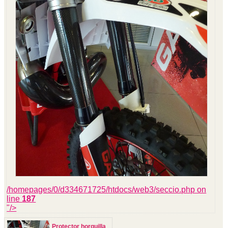
/homepages/0/d334671725/htdocs/web3/seccio.php on
line
187
"/>
Protector horquilla