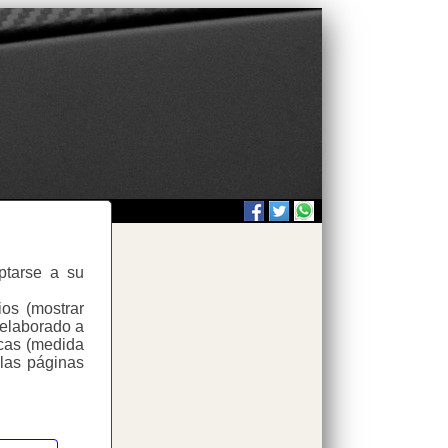
aptarse a su
ios (mostrar
 elaborado a
icas (medida
d
 las páginas