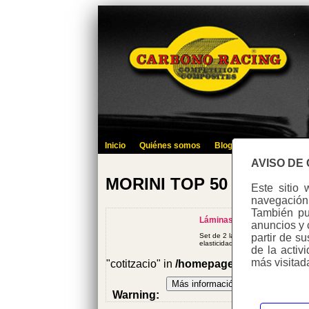
Inicio
Quiénes somos
Blog
Identificate
C
AVISO DE
MORINI TOP 50 - 2007
Este sitio 
navegación 
También pue
Láminas Ciclomotor
anuncios y 
partir de s
Set de 2 láminas 100% Carbono par
elasticidad,...).
de la activ
más visitad
"cotitzacio" in
/homepages/0/d33467172
Warning
:
Undefined