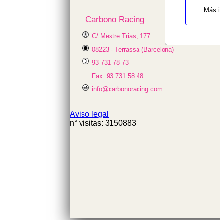
variable
Más i
$cfg_preus_sense_iva
Carbono Racing
in
/homepages/0/d334671725/htdocs/we
C/ Mestre Trias, 177
on line
08223 - Terrassa (Barcelona)
433
25.80 €
93 731 78 73
Fax: 93 731 58 48
info@carbonoracing.com
Aviso legal
n° visitas: 3150883