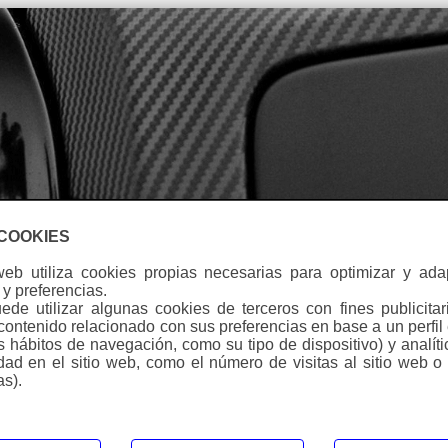
ontacto
Idioma
 COOKIES
web utiliza cookies propias necesarias para optimizar y ad
y preferencias.
de utilizar algunas cookies de terceros con fines publicitar
contenido relacionado con sus preferencias en base a un perfil
Warning
:
us hábitos de navegación, como su tipo de dispositivo) y analít
a montar en caja original. Mejora rendimiento del motor (potencia,
Undefine
idad en el sitio web, como el número de visitas al sitio web o
array key
as).
5/htdocs/web3/seccio.php
on line
391