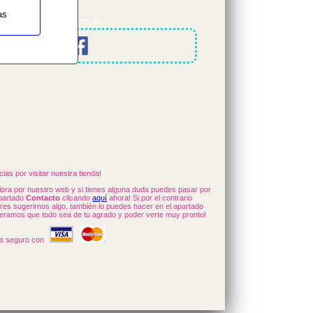
as
SHARES OUR SITE IN
ias por visitar nuestra tienda!
lora por nuestro web y si tienes alguna duda puedes pasar por
apartado
Contacto
clicando
aquí
ahora! Si por el contrario
eres sugerirnos algo, también lo puedes hacer en el apartado
eramos que todo sea de tu agrado y poder verte muy pronto!
o seguro con