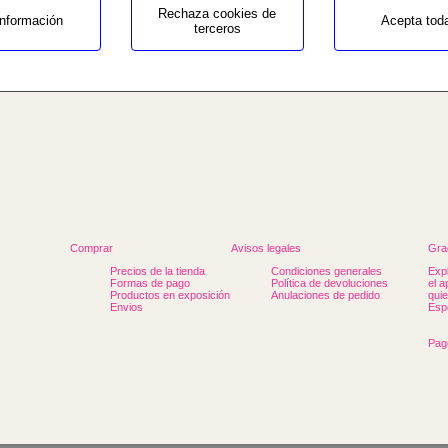
Rechaza cookies de
nformación
Acepta tod
terceros
b3/seccio.php
Comprar
Avisos legales
Grac
Precios de la tienda
Condiciones generales
Exp
Formas de pago
Política de devoluciones
el 
Productos en exposición
Anulaciones de pedido
qui
Envios
Esp
Pag